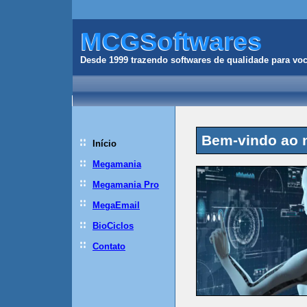
MCGSoftwares
MCGSoftwares
Desde 1999 trazendo softwares de qualidade para voc
Bem-vindo ao n
Início
Megamania
Megamania Pro
MegaEmail
BioCiclos
Contato